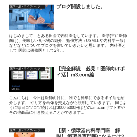
ブログ開設しました。
医学一般・ライフハック情報
はじめまして、とある田舎で内科医をしています。 医学(主に医師
向け)、美味しい食べ物の紹介、勉強方法（USMLEや内科学一般）
などなどについてブログを書いていきたいと思います。 内科医と
して 医師は研修医として2年...
【完全解説 必見！医師向けポ
医学一般・ライフハック情報
イ活】m3.com編
こんにちは、今日は医師向けに、誰でも簡単にできるポイ活を紹
介します。 やり方を画像を交えながら説明していきます。 同じよ
うに毎日コツコツ続ければ3000-5000円ほどのamazonギフト券や
その他商品に引き換えることができます...
【新・循環器内科専門医 解
医学一般・ライフハック情報
説】 循環器専門医になるには?