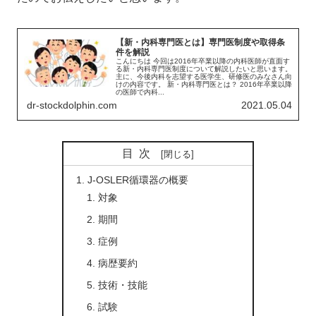
【新・内科専門医とは】専門医制度や取得条
件を解説
こんにちは 今回は2016年卒業以降の内科医師が直面す
る新・内科専門医制度について解説したいと思います。
主に、今後内科を志望する医学生、研修医のみなさん向
けの内容です。 新・内科専門医とは？ 2016年卒業以降
の医師で内科...
dr-stockdolphin.com
2021.05.04
目次
J-OSLER循環器の概要
対象
期間
症例
病歴要約
技術・技能
試験