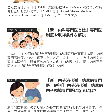
こんにちは、今日はUSMLEの勉強法(SketchyMedical)について紹
介したいと思います。 USMLEとは United States Medical
Licensing Examination（USMLE、ユーエスエム...
【新・内科専門医とは】専門医
医学一般・ライフハック情報
制度や取得条件を解説
こんにちは 今回は2016年卒業以降の内科医師が直面する新・内科
専門医制度について解説したいと思います。 主に、今後内科を志
望する医学生、研修医のみなさん向けの内容です。 新・内科専門
医とは？ 2016年卒業以降の医師で内科...
【新・内分泌代謝・糖尿病専門
医学一般・ライフハック情報
医 解説】 内分泌代謝・糖尿病
内科領域専門医になるには?
新専門医制度への切り替えが各専門領域で行われております。 今
回は内分泌代謝・糖尿病内科領域専門医について、見ていきたい