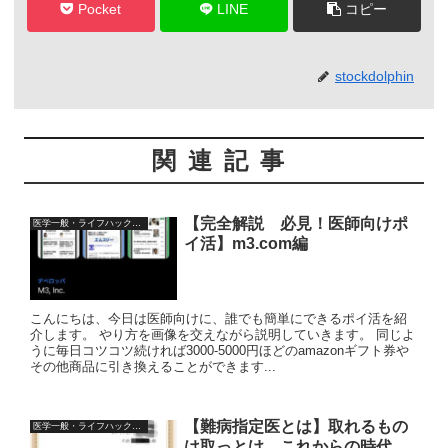
Pocket
LINE
コピー
stockdolphin
関連記事
【完全解説 必見！医師向けポ
医学一般・ライフハック情報
イ活】m3.com編
こんにちは、今日は医師向けに、誰でも簡単にできるポイ活を紹
介します。 やり方を画像を交えながら説明していきます。 同じよ
うに毎日コツコツ続ければ3000-5000円ほどのamazonギフト券や
その他商品に引き換えることができます...
【難病指定医とは】取れるもの
医学一般・ライフハック情報
は取っとけ、これからの時代