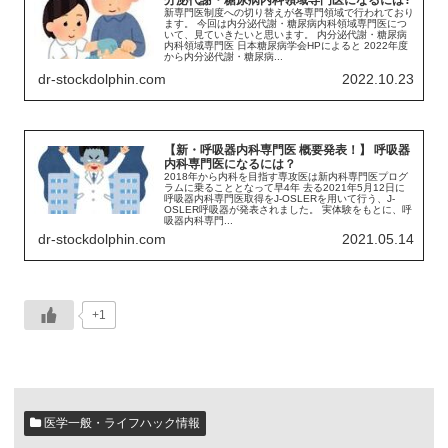
新専門医制度への切り替えが各専門領域で行われており
ます。 今回は内分泌代謝・糖尿病内科領域専門医につ
いて、見ていきたいと思います。 内分泌代謝・糖尿病
内科領域専門医 日本糖尿病学会HPによると 2022年度
から内分泌代謝・糖尿病...
dr-stockdolphin.com
2022.10.23
【新・呼吸器内科専門医 概要発表！】 呼吸器
内科専門医になるには？
2018年から内科を目指す専攻医は新内科専門医プログ
ラムに乗ることとなって早4年 去る2021年5月12日に
呼吸器内科専門医取得をJ-OSLERを用いて行う、J-
OSLER呼吸器が発表されました。 実体験をもとに、呼
吸器内科専門...
dr-stockdolphin.com
2021.05.14
+1
医学一般・ライフハック情報